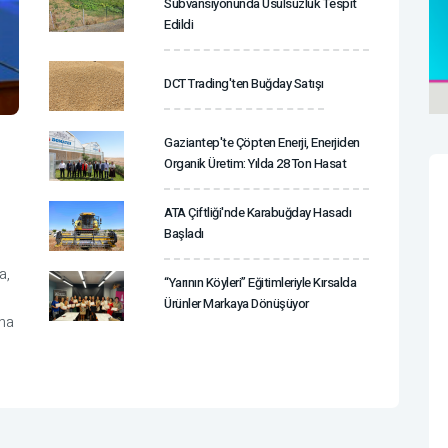
Sübvansiyonunda Usulsüzlük Tespit
Edildi
DCT Trading'ten Buğday Satışı
Gaziantep'te Çöpten Enerji, Enerjiden
Organik Üretim: Yılda 28 Ton Hasat
ATA Çiftliği'nde Karabuğday Hasadı
Başladı
a,
“Yarının Köyleri” Eğitimleriyle Kırsalda
Ürünler Markaya Dönüşüyor
ana