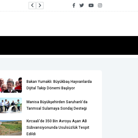
Kırcaali’de 350 bin avroyu aşan AB sübvansiyon
Bakan Yumaklı: Büyükbaş Hayvanlarda
Dijital Takip Dönemi Başlıyor
Manisa Büyükşehirden Saruhanlı’da
Tarımsal Sulamaya Sondaj Desteği
Kırcaali’de 350 Bin Avroyu Aşan AB
Sübvansiyonunda Usulsüzlük Tespit
Edildi