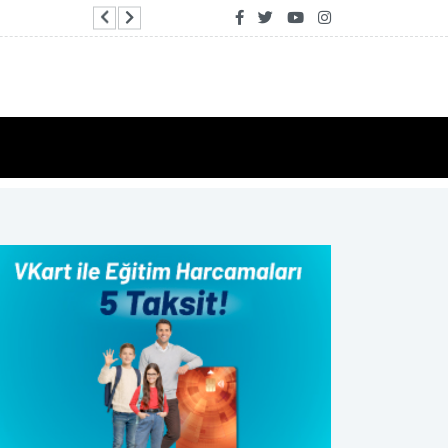
Gaziantep'te çöpten enerji, enerjiden organik ür