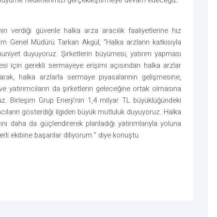
 büyüme hedeflerimizi gerçekleştirmeye devam edeceğiz.”
in verdiği güvenle halka arza aracılık faaliyetlerine hız
rım Genel Müdürü Tarkan Akgül, “Halka arzların katkısıyla
iyet duyuyoruz. Şirketlerin büyümesi, yatırım yapması
esi için gerekli sermayeye erişimi açısından halka arzlar
rak, halka arzlarla sermaye piyasalarının gelişmesine,
ve yatırımcıların da şirketlerin geleceğine ortak olmasına
. Birleşim Grup Enerji’nin 1,4 milyar TL büyüklüğündeki
ımcıların gösterdiği ilgiden büyük mutluluk duyuyoruz. Halka
ını daha da güçlendirerek planladığı yatırımlarıyla yoluna
li ekibine başarılar diliyorum.” diye konuştu.