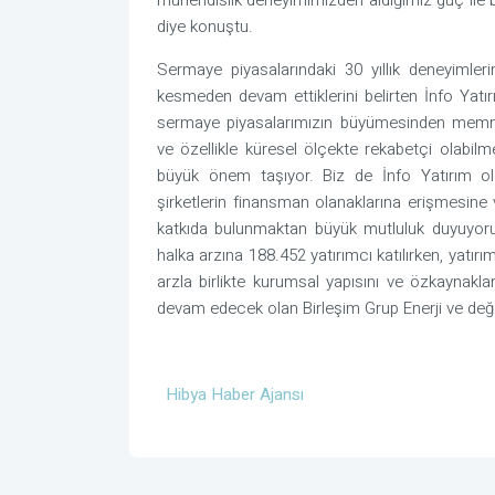
mühendislik deneyimimizden aldığımız güç ile
diye konuştu.
Sermaye piyasalarındaki 30 yıllık deneyimlerin
kesmeden devam ettiklerini belirten İnfo Yatı
sermaye piyasalarımızın büyümesinden memnun
ve özellikle küresel ölçekte rekabetçi olabilm
büyük önem taşıyor. Biz de İnfo Yatırım ola
şirketlerin finansman olanaklarına erişmesine 
katkıda bulunmaktan büyük mutluluk duyuyoruz
halka arzına 188.452 yatırımcı katılırken, yatır
arzla birlikte kurumsal yapısını ve özkaynaklar
devam edecek olan Birleşim Grup Enerji ve değer
Hibya Haber Ajansı