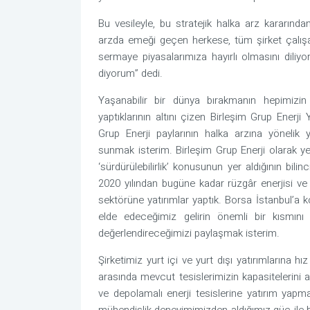
Bu vesileyle, bu stratejik halka arz kararından 
arzda emeği geçen herkese, tüm şirket çalışa
sermaye piyasalarımıza hayırlı olmasını diliyo
diyorum” dedi.
Yaşanabilir bir dünya bırakmanın hepimizin
yaptıklarının altını çizen Birleşim Grup Enerj
Grup Enerji paylarının halka arzına yönelik y
sunmak isterim. Birleşim Grup Enerji olarak ye
‘sürdürülebilirlik’ konusunun yer aldığının bil
2020 yılından bugüne kadar rüzgâr enerjisi ve g
sektörüne yatırımlar yaptık. Borsa İstanbul’a
elde edeceğimiz gelirin önemli bir kısmını y
değerlendireceğimizi paylaşmak isterim.
Şirketimiz yurt içi ve yurt dışı yatırımlarına 
arasında mevcut tesislerimizin kapasitelerini a
ve depolamalı enerji tesislerine yatırım yapm