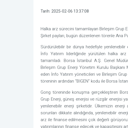
Tarih:
2025-02-06 13:37:08
Halka arz sürecini tamamlayan Birleşim Grup Ene
Şirket payları, bugün düzenlenen törenle Ana P
Sürdürülebilir bir dünya hedefiyle yenilenebilir
İnfo Yatırım liderliğinde yürütülen halka ar
tamamladı. Borsa İstanbul A.Ş. Genel Müdür
Birleşim Grup Enerji Yönetim Kurulu Başkanı Me
eden İnfo Yatırım yöneticileri ve Birleşim Grup E
töreninin ardından “BIGEN” kodu ile Borsa İsta
Gong töreninde konuşma gerçekleştiren Bors
Grup Enerji, güneş enerjisi ve rüzgâr enerjisi 
yenilenebilir enerji şirketidir. Ülkemizin ener
sorunları dikkate alındığında, yenilenebilir ener
arz ile finanse edilmesini çok değerli görüyoruz.
yatırımlarının finanse edecek ve kapasitesini art