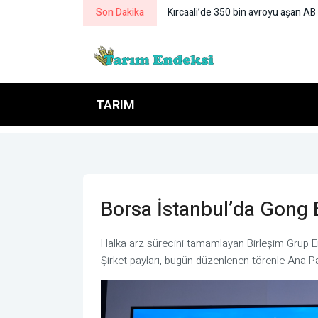
Son Dakika
DCT Trading'ten buğday satışı
TARIM
Borsa İstanbul’da Gong B
Halka arz sürecini tamamlayan Birleşim Grup Ene
Şirket payları, bugün düzenlenen törenle Ana P