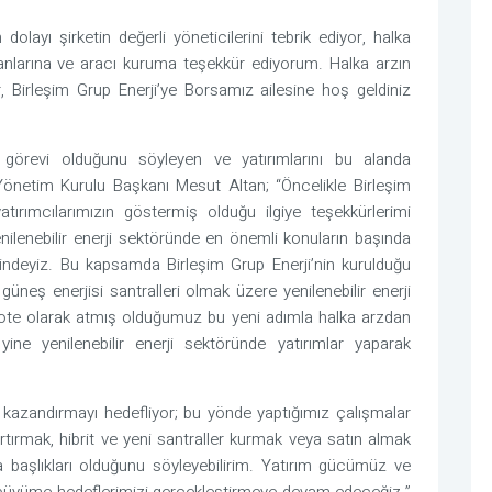
dolayı şirketin değerli yöneticilerini tebrik ediyor, halka
nlarına ve aracı kuruma teşekkür ediyorum. Halka arzın
r, Birleşim Grup Enerji’ye Borsamız ailesine hoş geldiniz
 görevi olduğunu söyleyen ve yatırımlarını bu alanda
i Yönetim Kurulu Başkanı Mesut Altan; “Öncelikle Birleşim
atırımcılarımızın göstermiş olduğu ilgiye teşekkürlerimi
nilenebilir enerji sektöründe en önemli konuların başında
incindeyiz. Bu kapsamda Birleşim Grup Enerji’nin kurulduğu
üneş enerjisi santralleri olmak üzere yenilenebilir enerji
 kote olarak atmış olduğumuz bu yeni adımla halka arzdan
ine yenilenebilir enerji sektöründe yatırımlar yaparak
hız kazandırmayı hedefliyor; bu yönde yaptığımız çalışmalar
rtırmak, hibrit ve yeni santraller kurmak veya satın almak
a başlıkları olduğunu söyleyebilirim. Yatırım gücümüz ve